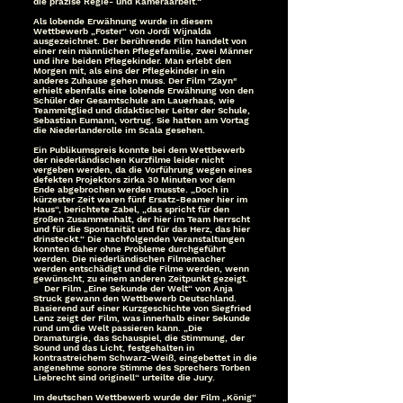
die präzise Regie- und Kameraarbeit.“
Als lobende Erwähnung wurde in diesem
Wettbewerb „Foster“ von Jordi Wijnalda
ausgezeichnet. Der berührende Film handelt von
einer rein männlichen Pflegefamilie, zwei Männer
und ihre beiden Pflegekinder. Man erlebt den
Morgen mit, als eins der Pflegekinder in ein
anderes Zuhause gehen muss. Der Film "Zayn"
erhielt ebenfalls eine lobende Erwähnung von den
Schüler der Gesamtschule am Lauerhaas, wie
Teammitglied und didaktischer Leiter der Schule,
Sebastian Eumann, vortrug. Sie hatten am Vortag
die Niederlanderolle im Scala gesehen.
Ein Publikumspreis konnte bei dem Wettbewerb
der niederländischen Kurzfilme leider nicht
vergeben werden, da die Vorführung wegen eines
defekten Projektors zirka 30 Minuten vor dem
Ende abgebrochen werden musste. „Doch in
kürzester Zeit waren fünf Ersatz-Beamer hier im
Haus“, berichtete Zabel, „das spricht für den
großen Zusammenhalt, der hier im Team herrscht
und für die Spontanität und für das Herz, das hier
drinsteckt.“ Die nachfolgenden Veranstaltungen
konnten daher ohne Probleme durchgeführt
werden. Die niederländischen Filmemacher
werden entschädigt und die Filme werden, wenn
gewünscht, zu einem anderen Zeitpunkt gezeigt.
Der Film „Eine Sekunde der Welt“ von Anja
Struck gewann den Wettbewerb Deutschland.
Basierend auf einer Kurzgeschichte von Siegfried
Lenz zeigt der Film, was innerhalb einer Sekunde
rund um die Welt passieren kann. „Die
Dramaturgie, das Schauspiel, die Stimmung, der
Sound und das Licht, festgehalten in
kontrastreichem Schwarz-Weiß, eingebettet in die
angenehme sonore Stimme des Sprechers Torben
Liebrecht sind originell“ urteilte die Jury.
Im deutschen Wettbewerb wurde der Film „König“