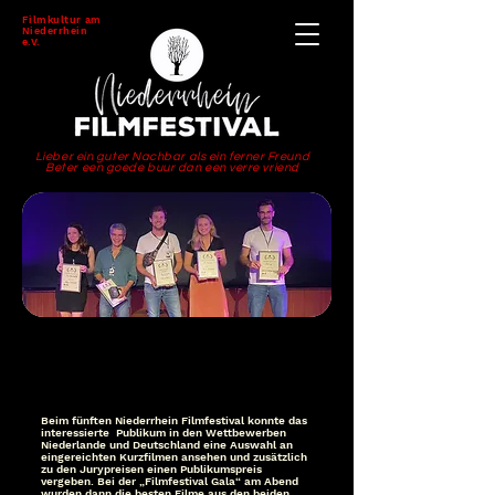
Filmkultur am
Niederrhein
e.V.
Lieber ein guter Nachbar als ein ferner Freund
Beter een goede buur dan een verre vriend
Das Niederrhein Filmfestival
2022
Beim fünften Niederrhein Filmfestival konnte das
interessierte Publikum in den Wettbewerben
Niederlande und Deutschland eine Auswahl an
eingereichten Kurzfilmen ansehen und zusätzlich
zu den Jurypreisen einen Publikumspreis
vergeben. Bei der „Filmfestival Gala“ am Abend
wurden dann die besten Filme aus den beiden