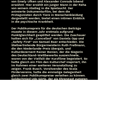
von Emely Ufken und Alexander Conrads lobend
erwähnt. Hier erzählt ein junger Mann in der Reha
von seinem Abstieg in die Spielsucht. Der
animierte Dokumentarfilm, bei dem die
Protagonisten durch Tiere in Menschenkleidung
dargestellt werden, bietet einen intimen Einblick
in die psychische Krankheit.
Der Publikumspreis für die deutschen Beiträge
musste in diesem Jahr erstmals aufgrund
Punktgleichheit gesplittet werden. Die Zuschauer
hatten sich für „Cancelled“ von Daniela Opp und
„Safety First“ von Samuel Baer entschieden. Die
Stellvertretende Bürgermeisterin Ruth Freßmann,
die den Niederlande-Preis übergab, und
Kulturdezernent Rainer Benien, der die Siegerin
des Deutschland-Wettbewerbs auszeichnete,
waren von der Vielfalt der Kurzfilme begeistert. So
hatte gleich ein Film den Kulturchef inspiriert, ihn
im Rahmen einer weiteren Veranstaltung zu
zeigen. Frank Busch, Vorsitzender des Scala
Fördervereins, hatte die einmalige Gelegenheit
gleich zwei Publikumspreise verleihen zu können.
Goldschmied Udo Görtz, der als Ehrengast zugegen
war, versprach, umgehend eine zweite Kopfweide
zu fertigen.
Auch in diesem Jahr konnte das Festivalteam
herausragende Kurzfilme in dem tollen Ambiente
des früheren Kinos Scala präsentieren. Aufgrund
der gelungenen Veranstaltung steht einer
Fortsetzung des Filmfestivals im nächsten Jahr
nichts im Wege.
- Von Dirk Kleinwegen
Gewinnerfilme 2022