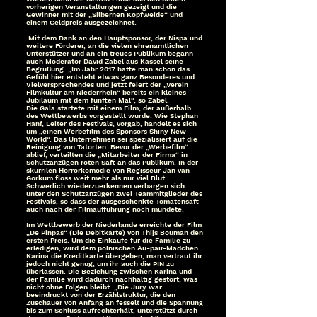
vorherigen Veranstaltungen gezeigt und die
Gewinner mit der „Silbernen Kopfweide“ und
einem Geldpreis ausgezeichnet.
Mit dem Dank an den Hauptsponsor, der Nispa und
weitere Förderer, an die vielen ehrenamtlichen
Unterstützer und an ein treues Publikum begann
auch Moderator David Zabel aus Kassel seine
Begrüßung. „Im Jahr 2017 hatte man schon das
Gefühl hier entsteht etwas ganz Besonderes und
Vielversprechendes und jetzt feiert der „Verein
Filmkultur am Niederrhein“ bereits ein kleines
Jubiläum mit dem fünften Mal“, so Zabel.
Die Gala startete mit einem Film, der außerhalb
des Wettbewerbs vorgestellt wurde. Wie Stephan
Hanf, Leiter des Festivals, vorgab, handelt es sich
um „einen Werbefilm des Sponsors Shiny New
World“. Das Unternehmen sei spezialisiert auf die
Reinigung von Tatorten. Bevor der „Werbefilm“
ablief, verteilten die „Mitarbeiter der Firma“ in
Schutzanzügen roten Saft an das Publikum. In der
skurrilen Horrorkomödie von Regisseur Jan van
Gorkum floss weit mehr als nur viel Blut.
Schwerlich wiederzuerkennen verbargen sich
unter den Schutzanzügen zwei Teammitglieder des
Festivals, so dass der ausgeschenkte Tomatensaft
auch nach der Filmaufführung noch mundete.
Im Wettbewerb der Niederlande erreichte der Film
„De Pinpas“ (Die Debitkarte) von Thijs Bouman den
ersten Preis. Um die Einkäufe für die Familie zu
erledigen, wird dem polnischen Au-pair-Mädchen
Karina die Kreditkarte übergeben, man vertraut ihr
jedoch nicht genug, um ihr auch die PIN zu
überlassen. Die Beziehung zwischen Karina und
der Familie wird dadurch nachhaltig gestört, was
nicht ohne Folgen bleibt. „Die Jury war
beeindruckt von der Erzählstruktur, die den
Zuschauer von Anfang an fesselt und die Spannung
bis zum Schluss aufrechterhält, unterstützt durch